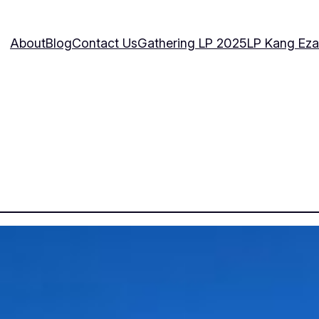
About
Blog
Contact Us
Gathering LP 2025
LP Kang Eza