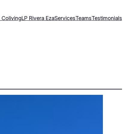
 Coliving
LP Rivera Eza
Services
Teams
Testimonials