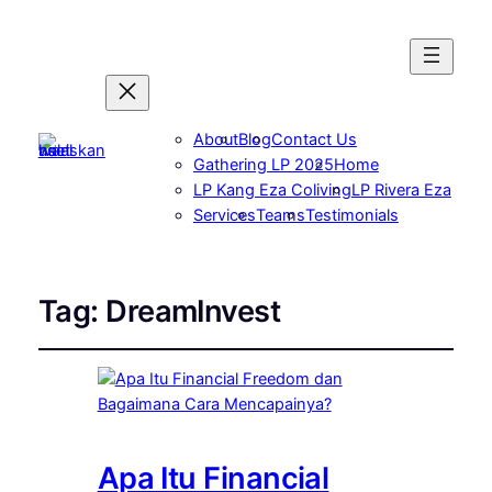
About
Blog
Contact Us
Gathering LP 2025
Home
LP Kang Eza Coliving
LP Rivera Eza
Services
Teams
Testimonials
Tag:
DreamInvest
Apa Itu Financial