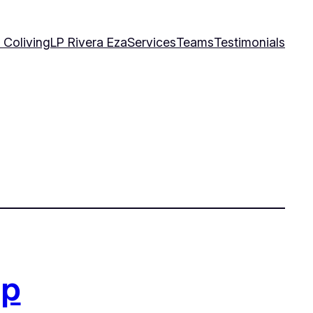
 Coliving
LP Rivera Eza
Services
Teams
Testimonials
up