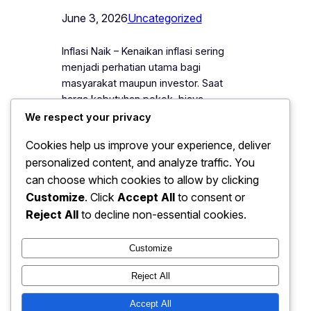
June 3, 2026
Uncategorized
Inflasi Naik – Kenaikan inflasi sering
menjadi perhatian utama bagi
masyarakat maupun investor. Saat
harga kebutuhan pokok, biaya
pendidikan, dan berbagai layanan terus
We respect your privacy
meningkat, banyak orang mulai
Cookies help us improve your experience, deliver
bertanya-tanya apakah investasi
personalized content, and analyze traffic. You
properti masih menjadi pilihan yang
can choose which cookies to allow by clicking
menguntungkan. Di tengah kondisi
ekonomi yang dinamis, keputusan
Customize
. Click
Accept All
to consent or
investasi memang perlu dilakukan
Reject All
to decline non-essential cookies.
dengan perhitungan yang matang agar
aset yang dimiliki…
Customize
Reject All
Accept All