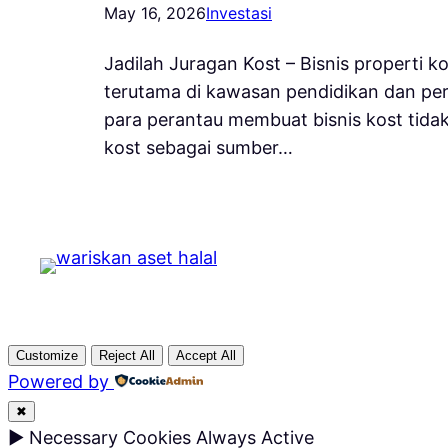
May 16, 2026
Investasi
Jadilah Juragan Kost – Bisnis properti k
terutama di kawasan pendidikan dan pe
para perantau membuat bisnis kost tidak 
kost sebagai sumber…
Customize
Reject All
Accept All
Powered by
✖
►
Necessary Cookies
Always Active