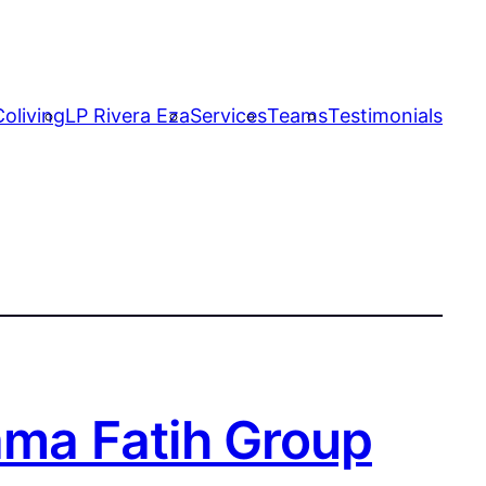
oliving
LP Rivera Eza
Services
Teams
Testimonials
ama Fatih Group