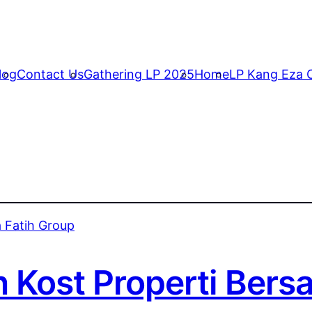
log
Contact Us
Gathering LP 2025
Home
LP Kang Eza C
n Kost Properti Bers