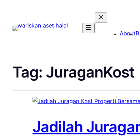
About
B
Tag:
JuraganKost
Jadilah Juraga