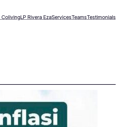
 Coliving
LP Rivera Eza
Services
Teams
Testimonials