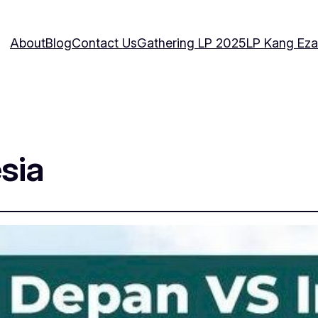
About
Blog
Contact Us
Gathering LP 2025
LP Kang Eza
sia