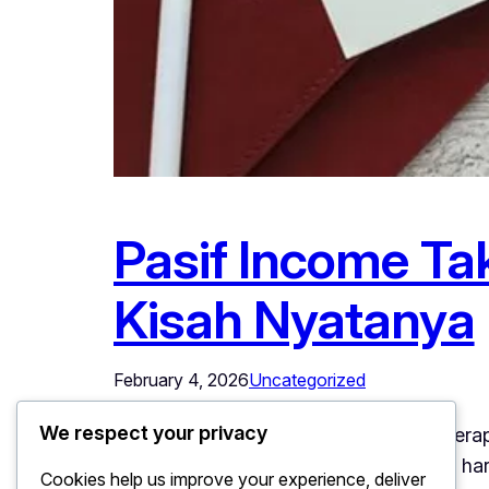
Pasif Income Ta
Kisah Nyatanya
February 4, 2026
Uncategorized
We respect your privacy
Pasif Income – Konsep pasif income kerap 
menjanjikan uang terus mengalir tanpa ha
Cookies help us improve your experience, deliver