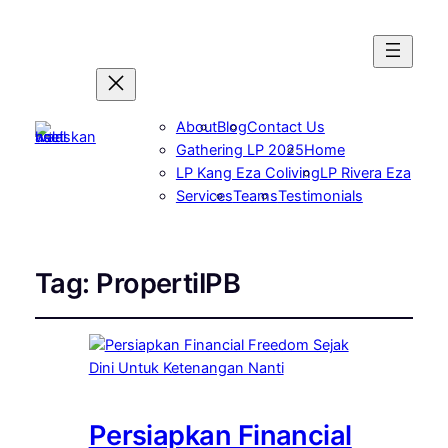
About
Blog
Contact Us
Gathering LP 2025
Home
LP Kang Eza Coliving
LP Rivera Eza
Services
Teams
Testimonials
Tag:
PropertiIPB
Persiapkan Financial