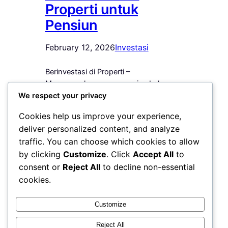
Properti untuk
Pensiun
February 12, 2026
Investasi
Berinvestasi di Properti –
Merencanakan masa pensiun bukan
lagi pilihan, melainkan kebutuhan. Di
We respect your privacy
tengah ketidakpastian ekonomi dan
Cookies help us improve your experience,
naiknya biaya hidup setiap tahun,
deliver personalized content, and analyze
banyak masyarakat mulai mencari
traffic. You can choose which cookies to allow
instrumen investasi yang stabil dan
by clicking
Customize
. Click
Accept All
to
berkelanjutan. Salah satu pilihan yang
dinilai paling realistis adalah
consent or
Reject All
to decline non-essential
berinvestasi di properti untuk pensiun.
cookies.
Properti bukan sekadar aset fisik. Ia
merupakan instrumen jangka panjang…
Customize
Reject All