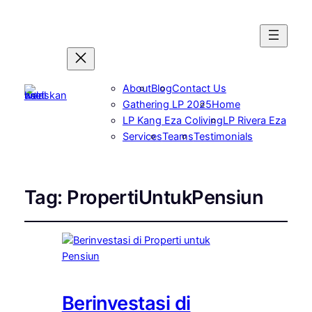
About
Blog
Contact Us
Gathering LP 2025
Home
LP Kang Eza Coliving
LP Rivera Eza
Services
Teams
Testimonials
Tag:
PropertiUntukPensiun
Berinvestasi di