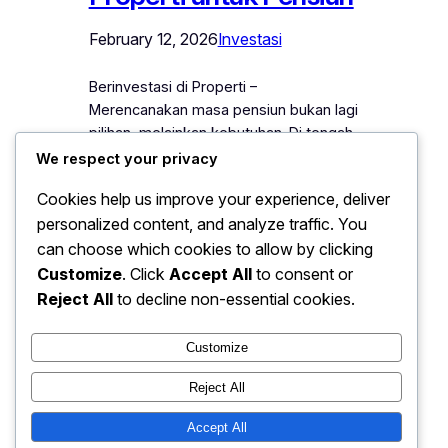
February 12, 2026
Investasi
Berinvestasi di Properti –
Merencanakan masa pensiun bukan lagi
pilihan, melainkan kebutuhan. Di tengah
ketidakpastian ekonomi dan naiknya
We respect your privacy
biaya hidup setiap tahun, banyak
Cookies help us improve your experience, deliver
masyarakat mulai mencari instrumen
personalized content, and analyze traffic. You
investasi yang stabil dan berkelanjutan.
can choose which cookies to allow by clicking
Salah satu pilihan yang dinilai paling
realistis adalah berinvestasi di properti
Customize
. Click
Accept All
to consent or
untuk pensiun. Properti bukan sekadar
Reject All
to decline non-essential cookies.
aset fisik. Ia merupakan instrumen
jangka panjang…
Customize
Reject All
Accept All