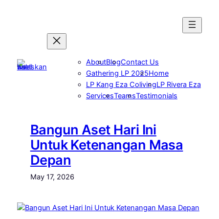
Skip
to
content
About
Blog
Contact Us
Gathering LP 2025
Home
LP Kang Eza Coliving
LP Rivera Eza
Services
Teams
Testimonials
Bangun Aset Hari Ini
Untuk Ketenangan Masa
Depan
May 17, 2026