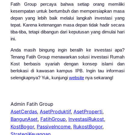
Fatih Group
percaya bahwa setiap orang memiliki
kesempatan untuk bertumbuh dan mempersiapkan masa
depan yang lebih baik melalui langkah investasi yang
tepat.
Karena ketenangan masa depan tidak hadir secara
tiba-tiba, tetapi dibangun dari keputusan yang dimulai hari
ini.
Anda masih bingung ingin beralih ke investasi apa?
Tenang Fatih Group menawarkan solusi investasi Rumah
Kost berbasis syariah dengan konsep islami dan
berlokasi di kawasan kampus IPB. Ingin tau informasi
selengkapnya? Yuk, kunjungi
website
nya sekarang!
Admin Fatih Group
AsetCerdas
, 
AsetProduktif
, 
AsetProperti
, 
BangunAset
, 
FatihGroup
, 
InvestasiRukost
, 
KostBogor
, 
PassiveIncome
, 
RukostBogor
, 
StrategiKeuangan