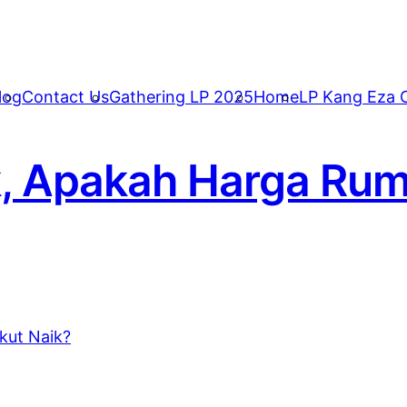
log
Contact Us
Gathering LP 2025
Home
LP Kang Eza C
k, Apakah Harga Rum