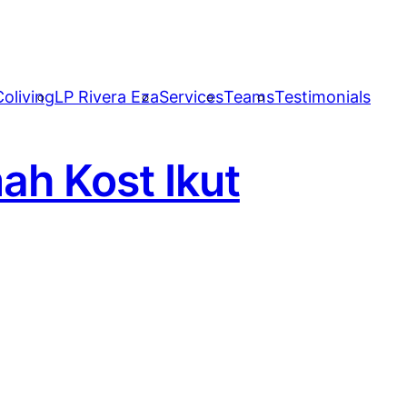
oliving
LP Rivera Eza
Services
Teams
Testimonials
ah Kost Ikut