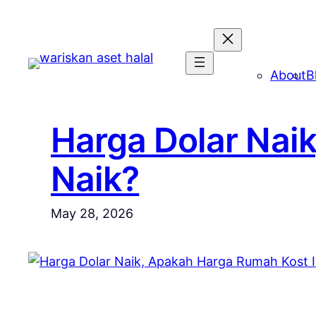
Skip
to
content
About
B
Harga Dolar Nai
Naik?
May 28, 2026