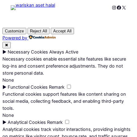
Instagram
Faceboo
X
Customize
Reject All
Accept All
Powered by
✖
►
Necessary Cookies
Always Active
Necessary cookies enable essential site features like secure
log-ins and consent preference adjustments. They do not
store personal data.
None
►
Functional Cookies
Remark
Functional cookies support features like content sharing on
social media, collecting feedback, and enabling third-party
tools.
None
►
Analytical Cookies
Remark
Analytical cookies track visitor interactions, providing insights
on metrics like visitor count, bounce rate, and traffic sources.