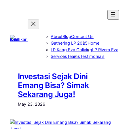
Skip
to
content
About
Blog
Contact Us
Gathering LP 2025
Home
LP Kang Eza Coliving
LP Rivera Eza
Services
Teams
Testimonials
Investasi Sejak Dini
Emang Bisa? Simak
Sekarang Juga!
May 23, 2026