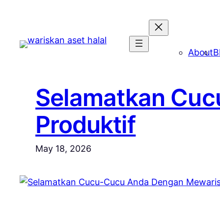
Skip
to
content
About
B
Selamatkan Cuc
Produktif
May 18, 2026