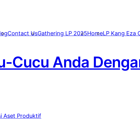
log
Contact Us
Gathering LP 2025
Home
LP Kang Eza C
u-Cucu Anda Dengan