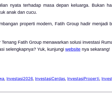
ulian nyata terhadap masa depan keluarga. Bukan ha
tuk anak dan cucu.
embangan properti modern,
Fatih Group
hadir menjadi b
a? Tenang Fatih Group menawarkan solusi investasi Rum
masi selengkapnya? Yuk, kunjungi
website
nya sekarang!
wa
, 
Investasi2026
, 
InvestasiCerdas
, 
InvestasiProperti
, 
Inves