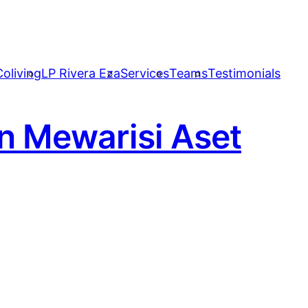
oliving
LP Rivera Eza
Services
Teams
Testimonials
 Mewarisi Aset