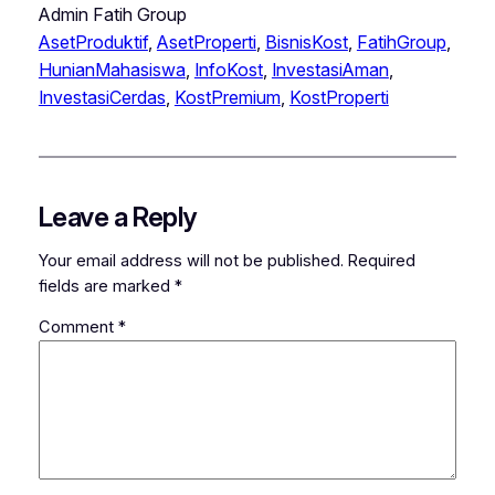
Admin Fatih Group
AsetProduktif
, 
AsetProperti
, 
BisnisKost
, 
FatihGroup
, 
HunianMahasiswa
, 
InfoKost
, 
InvestasiAman
, 
InvestasiCerdas
, 
KostPremium
, 
KostProperti
Leave a Reply
Your email address will not be published.
Required
fields are marked
*
Comment
*