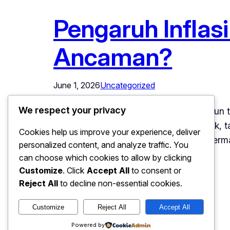
Pengaruh Inflas
Ancaman?
June 1, 2026
Uncategorized
We respect your privacy
Pengaruh Inflasi – Dalam beberapa tahun t
Indonesia. Kenaikan harga bahan pokok, tar
Cookies help us improve your experience, deliver
memengaruhi berbagai sektor bisnis, terma
personalized content, and analyze traffic. You
calon…
can choose which cookies to allow by clicking
Customize
. Click
Accept All
to consent or
Reject All
to decline non-essential cookies.
Customize
Reject All
Accept All
Powered by