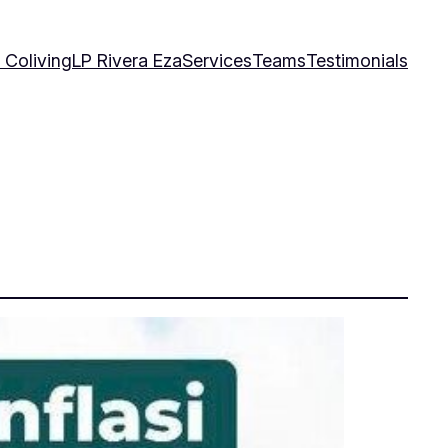
 Coliving
LP Rivera Eza
Services
Teams
Testimonials