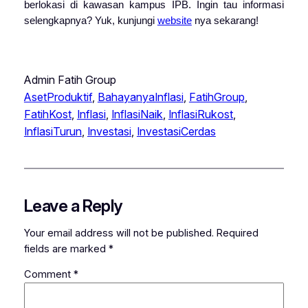
berlokasi di kawasan kampus IPB. Ingin tau informasi
selengkapnya? Yuk, kunjungi
website
nya sekarang!
Admin Fatih Group
AsetProduktif
, 
BahayanyaInflasi
, 
FatihGroup
, 
FatihKost
, 
Inflasi
, 
InflasiNaik
, 
InflasiRukost
, 
InflasiTurun
, 
Investasi
, 
InvestasiCerdas
Leave a Reply
Your email address will not be published.
Required
fields are marked
*
Comment
*