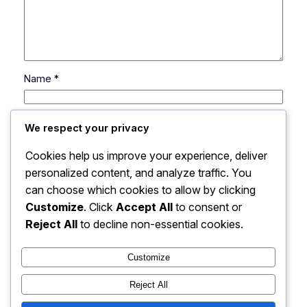
Name
*
Email
*
We respect your privacy
Cookies help us improve your experience, deliver
Website
personalized content, and analyze traffic. You
can choose which cookies to allow by clicking
Customize
. Click
Accept All
to consent or
Save my name, email, and website in this browser
for the next time I comment.
Reject All
to decline non-essential cookies.
Customize
Reject All