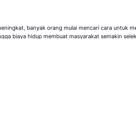
 meningkat, banyak orang mulai mencari cara untuk mel
ingga biaya hidup membuat masyarakat semakin selekt
 panjang. Di tengah kondisi tersebut, properti seri
ng Pesangon Dengan