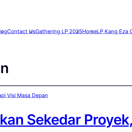
log
Contact Us
Gathering LP 2025
Home
LP Kang Eza C
an
ukan Sekedar Proyek,