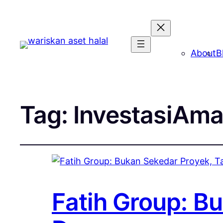
About
B
Tag:
InvestasiAm
Fatih Group: B