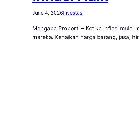
June 4, 2026
Investasi
Mengapa Properti – Ketika inflasi mulai
mereka. Kenaikan harga barang, jasa, h
yang mampu memberikan keuntungan jangka
utama yang…
Manfaatkan Ua
May 10, 2026
Uncategorized