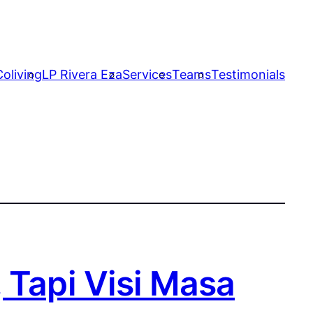
oliving
LP Rivera Eza
Services
Teams
Testimonials
 Tapi Visi Masa