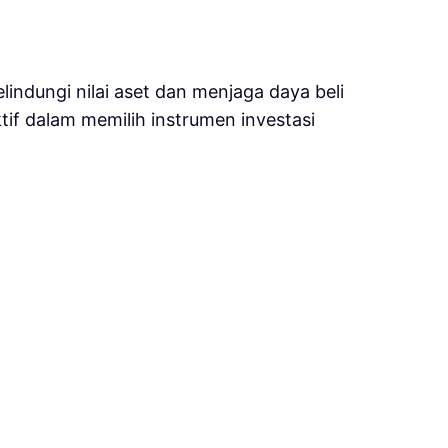
indungi nilai aset dan menjaga daya beli
if dalam memilih instrumen investasi
ng kali menjadi salah satu pilihan
 Baik & Benar