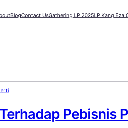
bout
Blog
Contact Us
Gathering LP 2025
LP Kang Eza C
 Terhadap Pebisnis P