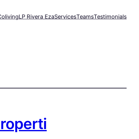
oliving
LP Rivera Eza
Services
Teams
Testimonials
roperti