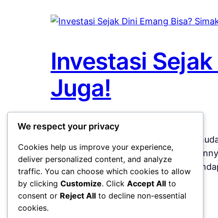
Investasi Seja
Juga!
May 23, 2026
Investasi
We respect your privacy
Investasi Sejak Dini – Banyak anak mud
Cookies help us improve your experience,
penghasilan besar. Padahal kenyataannya
deliver personalized content, and analyze
investasi, semakin besar peluang menda
traffic. You can choose which cookies to allow
muda terhadap dunia investasi…
by clicking
Customize
. Click
Accept All
to
consent or
Reject All
to decline non-essential
cookies.