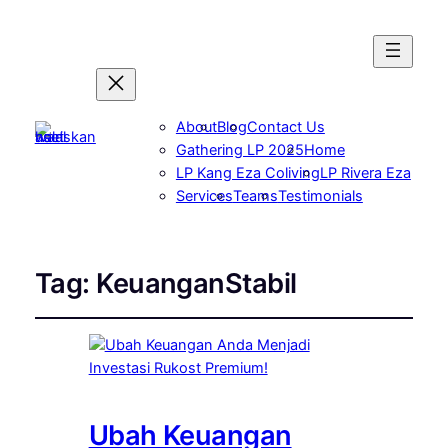
About
Blog
Contact Us
Gathering LP 2025
Home
LP Kang Eza Coliving
LP Rivera Eza
Services
Teams
Testimonials
Tag:
KeuanganStabil
Ubah Keuangan