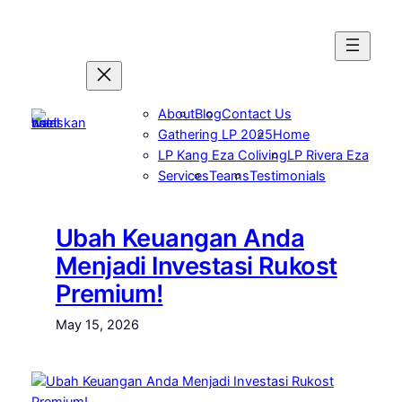
Skip
to
content
About
Blog
Contact Us
Gathering LP 2025
Home
LP Kang Eza Coliving
LP Rivera Eza
Services
Teams
Testimonials
Ubah Keuangan Anda
Menjadi Investasi Rukost
Premium!
May 15, 2026