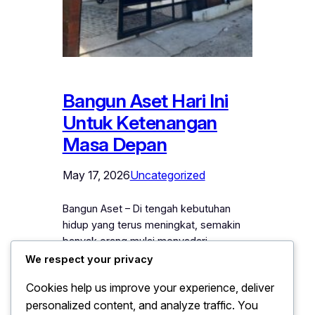
Bangun Aset Hari Ini
Untuk Ketenangan
Masa Depan
May 17, 2026
Uncategorized
Bangun Aset – Di tengah kebutuhan
hidup yang terus meningkat, semakin
banyak orang mulai menyadari
pentingnya memiliki aset untuk masa
We respect your privacy
depan. Tidak sedikit yang bekerja
Cookies help us improve your experience, deliver
keras setiap hari, tetapi belum benar-
personalized content, and analyze traffic. You
benar memikirkan bagaimana cara