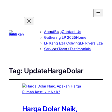
About
Blog
Contact Us
Gathering LP 2025
Home
LP Kang Eza Coliving
LP Rivera Eza
Services
Teams
Testimonials
Tag:
UpdateHargaDolar
Harga Dolar Naik,