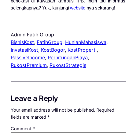
berlokasi di kawasan kampus IPB. Ingin tau informasi
selengkapnya? Yuk, kunjungi
website
nya sekarang!
Admin Fatih Group
BisnisKost
, 
FatihGroup
, 
HunianMahasiswa
, 
InvstasiKost
, 
KostBogor
, 
KostProperti
, 
PassiveIncome
, 
PerhitunganBiaya
, 
RukostPremium
, 
RukostStrategis
Leave a Reply
Your email address will not be published.
Required
fields are marked
*
Comment
*