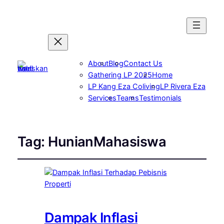
About
Blog
Contact Us
Gathering LP 2025
Home
LP Kang Eza Coliving
LP Rivera Eza
Services
Teams
Testimonials
Tag:
HunianMahasiswa
Dampak Inflasi